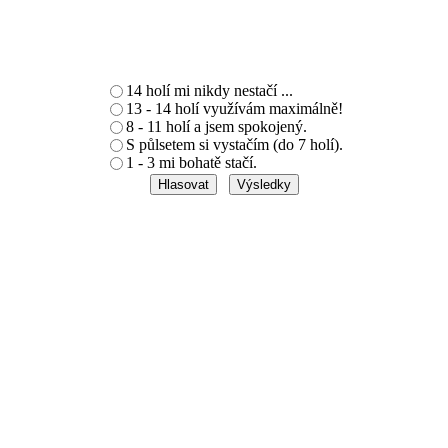
14 holí mi nikdy nestačí ...
13 - 14 holí využívám maximálně!
8 - 11 holí a jsem spokojený.
S půlsetem si vystačím (do 7 holí).
1 - 3 mi bohatě stačí.