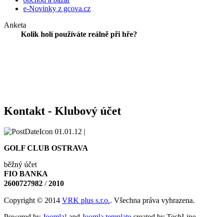
e-Novinky z gcova.cz
Anketa
Kolik holí používáte reálně při hře?
Kontakt - Klubový účet
01.01.12 |
GOLF CLUB OSTRAVA
běžný účet
FIO BANKA
2600727982
/
2010
Copyright © 2014
VRK plus s.r.o.
. Všechna práva vyhrazena.
Powered by
Joomla!
and
Joomla template
created by TechLine.