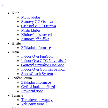
Klub
Motto klubu
Stanovy GC Ostrava
Členství v GC Ostrava
Mistři klubu
Klubová mistrovství
Klubová přihláška
Hřiště
Základní informace
Hala
Indoor Ova FunGolf
Indoor Ova GTC Novinářská
Golfový simulátor OptiShot
Indoor Ova Golf nás baví.cz
SportsCoach System
Cvičná louka
Základní informace
Cvičná louka - příjezd
Provozní doba
Turnaje
Turnajové pozvánky
Výsledky turnajů