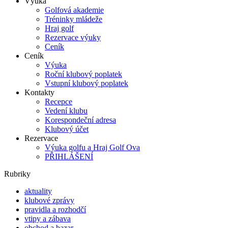
Výuka
Golfová akademie
Tréninky mládeže
Hraj golf
Rezervace výuky
Ceník
Ceník
Výuka
Roční klubový poplatek
Vstupní klubový poplatek
Kontakty
Recepce
Vedení klubu
Korespondeční adresa
Klubový účet
Rezervace
Výuka golfu a Hraj Golf Ova
PŘIHLÁŠENÍ
Rubriky
aktuality
klubové zprávy
pravidla a rozhodčí
vtipy a zábava
obchod a bazar