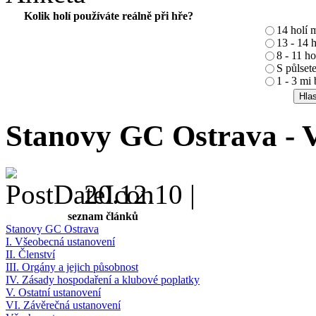
Kolik holí používáte reálně při hře?
14 holí m
13 - 14 
8 - 11 h
S půlsete
1 - 3 mi 
Stanovy GC Ostrava - V
20.12.10 |
seznam článků
Stanovy GC Ostrava
I. Všeobecná ustanovení
II. Členství
III. Orgány a jejich působnost
IV. Zásady hospodaření a klubové poplatky
V. Ostatní ustanovení
VI. Závěrečná ustanovení