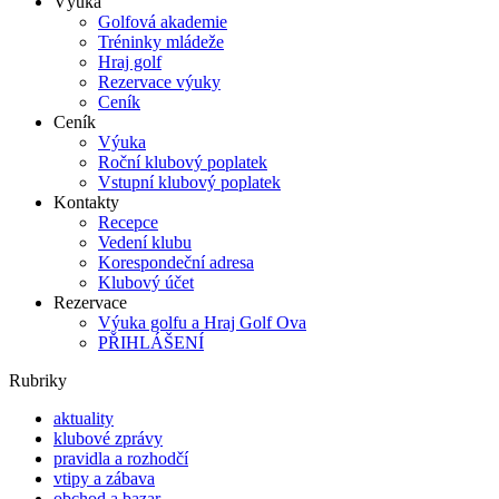
Výuka
Golfová akademie
Tréninky mládeže
Hraj golf
Rezervace výuky
Ceník
Ceník
Výuka
Roční klubový poplatek
Vstupní klubový poplatek
Kontakty
Recepce
Vedení klubu
Korespondeční adresa
Klubový účet
Rezervace
Výuka golfu a Hraj Golf Ova
PŘIHLÁŠENÍ
Rubriky
aktuality
klubové zprávy
pravidla a rozhodčí
vtipy a zábava
obchod a bazar