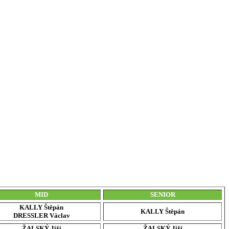
MID
SENIOR
KALLY Štěpán
KALLY Štěpán
DRESSLER Václav
ŽALSKÝ Jiří
ŽALSKÝ Jiří