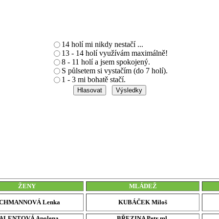
14 holí mi nikdy nestačí ...
13 - 14 holí využívám maximálně!
8 - 11 holí a jsem spokojený.
S půlsetem si vystačím (do 7 holí).
1 - 3 mi bohatě stačí.
ŽENY
MLÁDEŽ
CHMANNOVÁ Lenka
KUBÁČEK Miloš
ALENTOVÁ Apolena
BŘEZINA Petr ml.