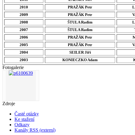
2010
PRAŽÁK Petr
L
2009
PRAŽÁK Petr
V
2008
ŠTULA Radim
L
2007
ŠTULA Radim
2006
PRAŽÁK Petr
M
2005
PRAŽÁK Petr
V
2004
SEILER Jiří
2003
KONIECZKO Adam
Fotogalerie
Zdroje
Časté otázky
Ke stažení
Odkazy
Kanály RSS (externí)