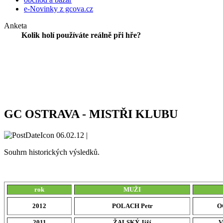
e-Novinky z gcova.cz
Anketa
Kolik holí používáte reálně při hře?
GC OSTRAVA - MISTŘI KLUBU
06.02.12 |
Souhrn historických výsledků.
rok
MUŽI
2012
POLACH Petr
O
2011
ŽALSKÝ Jiří
V