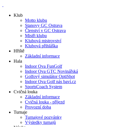
Klub
Motto klubu
Stanovy GC Ostrava
Členství v GC Ostrava
Mistři klubu
Klubová mistrovství
Klubová přihláška
Hřiště
Základní informace
Hala
Indoor Ova FunGolf
Indoor Ova GTC Novinářská
Golfový simulátor OptiShot
Indoor Ova Golf nás baví.cz
SportsCoach System
Cvičná louka
Základní informace
Cvičná louka - příjezd
Provozní doba
Turnaje
Turnajové pozvánky
Výsledky turnajů